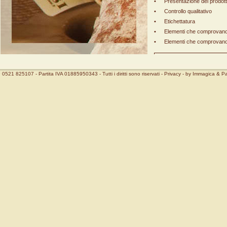
•
Presentazione del prodot
•
Controllo qualitativo
•
Etichettatura
•
Elementi che comprovano 
•
Elementi che comprovano 
SCARICA IL DISCIPLI
 0521 825107 - Partita IVA 01885950343 - Tutti i diritti sono riservati -
Privacy
- by
Immagica & Pa