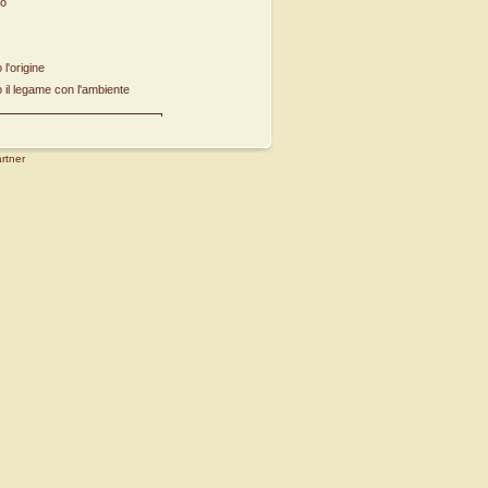
to
l'origine
il legame con l'ambiente
NARE DI PRODUZIONE
rtner