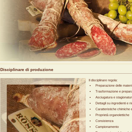
Disciplinare di produzione
Il disciplinare regola:
•
Preparazione delle mater
•
Trasformazione e prepara
•
Asciugatura e stagionatu
•
Dettagli su ingredienti e ri
•
Caratteristiche chimiche e 
•
Proprietà organolettiche
•
Consistenza
•
Campionamento